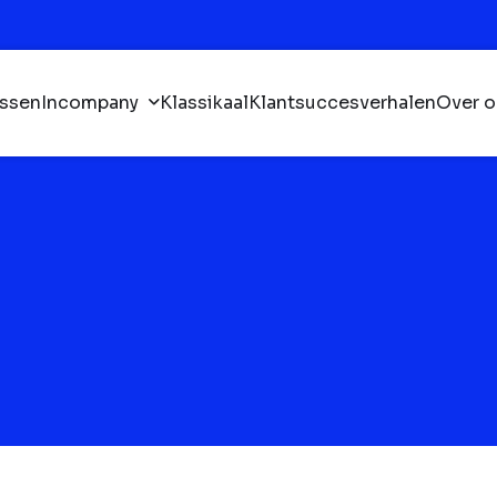
ssen
Incompany
Klassikaal
Klantsuccesverhalen
Over o