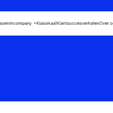
ssen
Incompany
Klassikaal
Klantsuccesverhalen
Over o