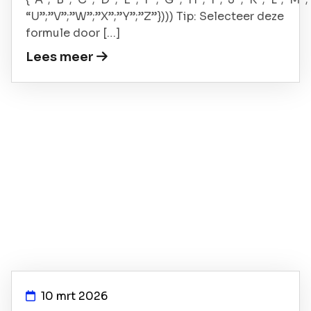
“U”;”V”;”W”;”X”;”Y”;”Z”}))) Tip: Selecteer deze
formule door […]
Lees meer
10 mrt 2026