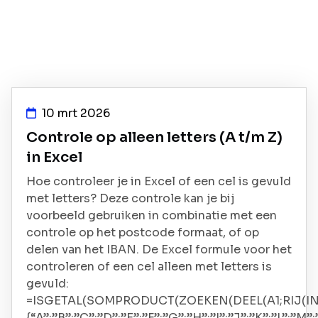
10 mrt 2026
Controle op alleen letters (A t/m Z)
in Excel
Hoe controleer je in Excel of een cel is gevuld
met letters? Deze controle kan je bij
voorbeeld gebruiken in combinatie met een
controle op het postcode formaat, of op
delen van het IBAN. De Excel formule voor het
controleren of een cel alleen met letters is
gevuld:
=ISGETAL(SOMPRODUCT(ZOEKEN(DEEL(A1;RIJ(INDI
{“A”;”B”;”C”;”D”;”E”;”F”;”G”;”H”;”I”;”J”;”K”;”L”;”M”