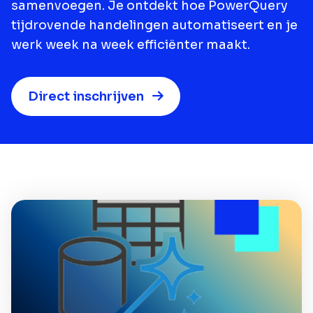
samenvoegen. Je ontdekt hoe PowerQuery
tijdrovende handelingen automatiseert en je
werk week na week efficiënter maakt.
Direct inschrijven